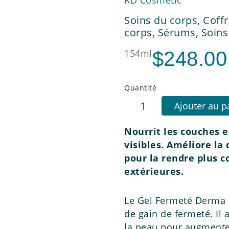
Soins du corps
,
Coff
corps
,
Sérums
,
Soins
154ml
$
248.00
Quantité
quantité
Ajouter au p
de
Derma
Nourrit les couches 
Elastin
Visage
visibles. Améliore la
et
pour la rendre plus 
Corps
extérieures.
Le Gel Fermeté Derma E
de gain de fermeté. Il
la peau pour augmenter 