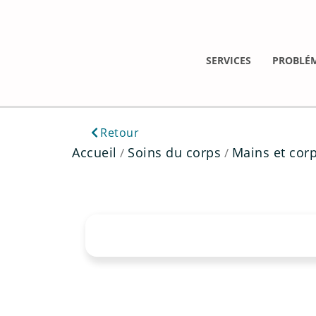
Aller
au
contenu
SERVICES
PROBLÉ
Retour
Accueil
Soins du corps
Mains et cor
/
/