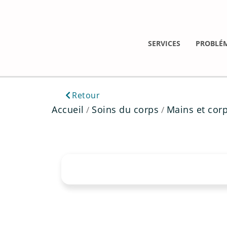
Aller
au
contenu
SERVICES
PROBLÉ
Retour
Accueil
Soins du corps
Mains et cor
/
/