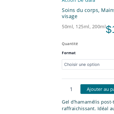
Soins du corps
,
Main
visage
50ml, 125ml, 200ml
$
Quantité
quantité
Format
de
Hydraplus
Gel-
Baume
Ajouter au p
Gel d’hamamélis post-t
raffraichissant. Idéal 