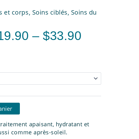
s et corps
,
Soins ciblés
,
Soins du
19.90
–
$
33.90
anier
raitement apaisant, hydratant et
aussi comme après-soleil.