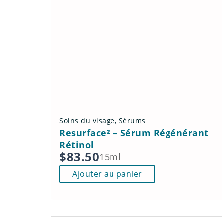
Soins du visage
,
Sérums
Resurface² – Sérum Régénérant
Rétinol
$
83.50
15ml
Ajouter au panier