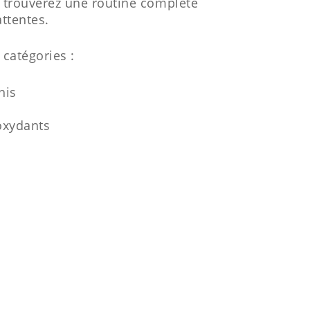
 trouverez une routine complète
ttentes.
 catégories :
his
oxydants