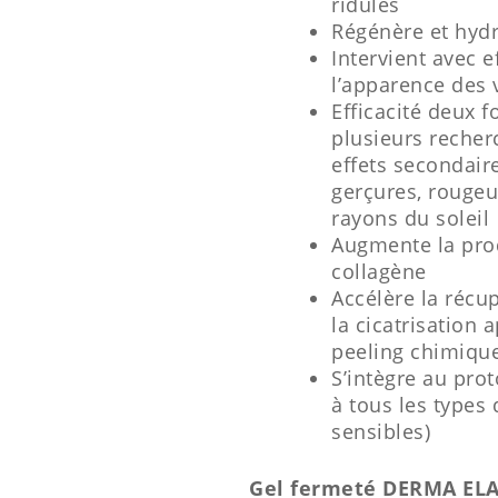
ridules
Régénère et hydr
Intervient avec e
l’apparence des v
Efficacité deux f
plusieurs recher
effets secondair
gerçures, rougeu
rayons du soleil
Augmente la prod
collagène
Accélère la récup
la cicatrisation 
peeling chimiqu
S’intègre au prot
à tous les types
sensibles)
Gel fermeté DERMA EL