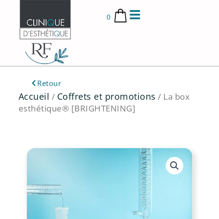
Aller
au
0
contenu
Retour
Accueil
Coffrets et promotions
/
/ La box
esthétique® [BRIGHTENING]