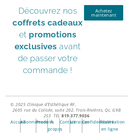
Découvrez nos
Achetez
maintenant
coffrets cadeaux
et
promotions
exclusives
avant
de passer votre
commande !
© 2025
Clinique d’Esthétique RF,
2605 rue du Colisée, suite 202, Trois-Rivières, Qc, G9B
2S3 TEL
819.377.9036
Accueil
Abonnement
Produits
À
Contact
Livraison
Confidentialité
Réservation
propos
en ligne