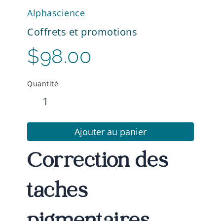
Alphascience
Coffrets et promotions
$
98.00
Quantité
quantité
de
La
box
Ajouter au panier
esthétique®
[BRIGHTENING]
Correction des
taches