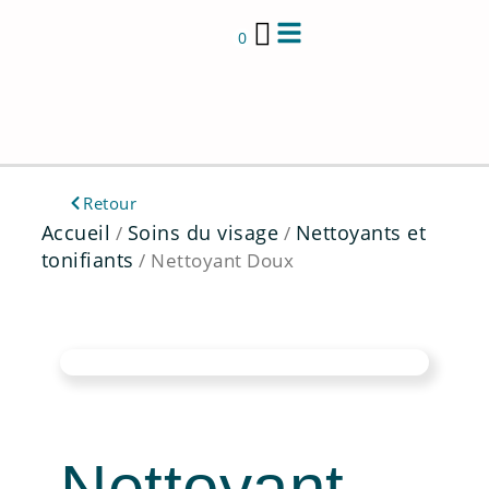
Aller
au
0
contenu
Retour
Accueil
Soins du visage
Nettoyants et
/
/
tonifiants
/ Nettoyant Doux
Nettoyant