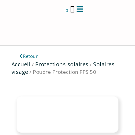
Aller
au
0
contenu
Retour
Accueil
Protections solaires
Solaires
/
/
visage
/ Poudre Protection FPS 50