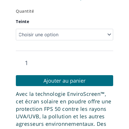
Quantité
quantité
Teinte
de
Poudre
Protection
FPS
50
Ajouter au panier
Avec la technologie EnviroScreen™,
cet écran solaire en poudre offre une
protection FPS 50 contre les rayons
UVA/UVB, la pollution et les autres
agresseurs environnementaux. Des