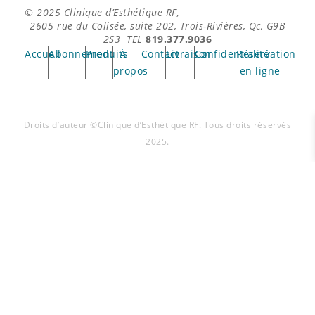
© 2025
Clinique d’Esthétique RF,
l
2605 rue du Colisée, suite 202, Trois-Rivières, Qc, G9B
a
2S3 TEL
819.377.9036
p
Accueil
Abonnement
Produits
À
Contact
Livraison
Confidentialité
Réservation
a
propos
en ligne
g
e
d
Droits d’auteur ©Clinique d’Esthétique RF. Tous droits réservés
u
2025.
p
r
o
d
u
SERVICES
i
t
PROBLÉMATIQUES
PRODUITS