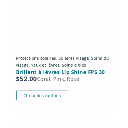
Protections solaires
,
Solaires visage
,
Soins du
visage
,
Yeux et lèvres
,
Soins ciblés
Brillant à lèvres Lip Shine FPS 30
$
52.00
Coral, Pink, Rose
C
Choix des options
e
p
r
o
d