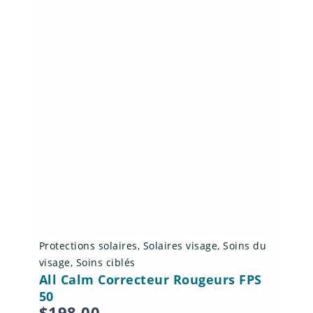
u
i
t
a
p
l
u
s
i
e
u
r
s
v
Protections solaires
,
Solaires visage
,
Soins du
a
visage
,
Soins ciblés
r
All Calm Correcteur Rougeurs FPS
i
50
a
$
198.00