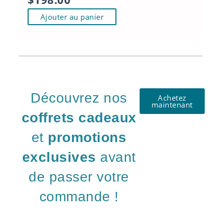
t
i
Ajouter au panier
o
n
s
.
L
e
Découvrez nos
s
Achetez
maintenant
o
coffrets cadeaux
p
t
et
promotions
i
exclusives
avant
o
n
de passer votre
s
p
commande !
e
u