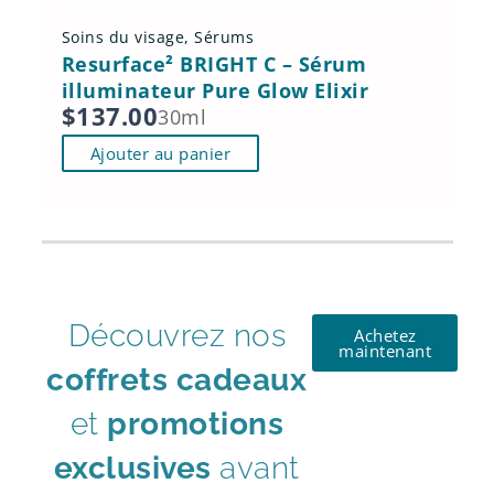
Soins du visage
,
Sérums
Resurface² BRIGHT C – Sérum
illuminateur Pure Glow Elixir
$
137.00
30ml
Ajouter au panier
Découvrez nos
Achetez
maintenant
coffrets cadeaux
et
promotions
exclusives
avant