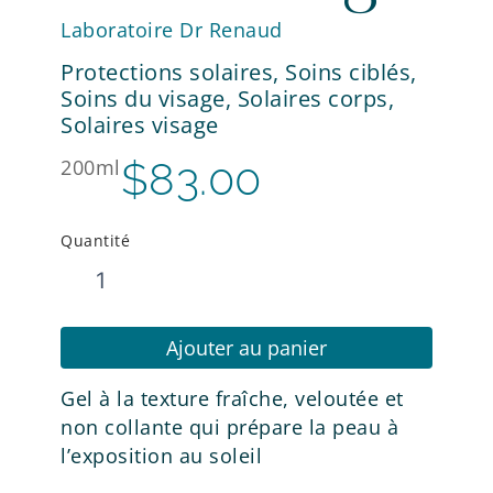
Laboratoire Dr Renaud
Protections solaires
,
Soins ciblés
,
Soins du visage
,
Solaires corps
,
Solaires visage
$
83.00
200ml
Quantité
quantité
de
Voile
Sublimateur
Ajouter au panier
de
Bronzage
Gel à la texture fraîche, veloutée et
non collante qui prépare la peau à
l’exposition au soleil