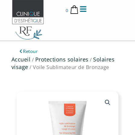
Aller
au
0
contenu
Retour
Accueil
Protections solaires
Solaires
/
/
visage
/ Voile Sublimateur de Bronzage